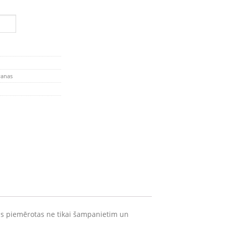
antity
anas
 tās piemērotas ne tikai šampanietim un