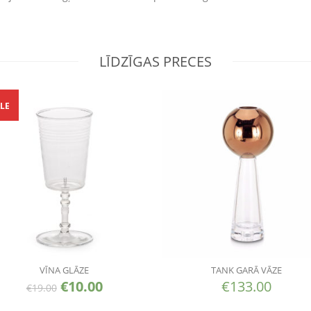
LĪDZĪGAS PRECES
LE
VĪNA GLĀZE
TANK GARĀ VĀZE
€
10.00
€
133.00
€
19.00