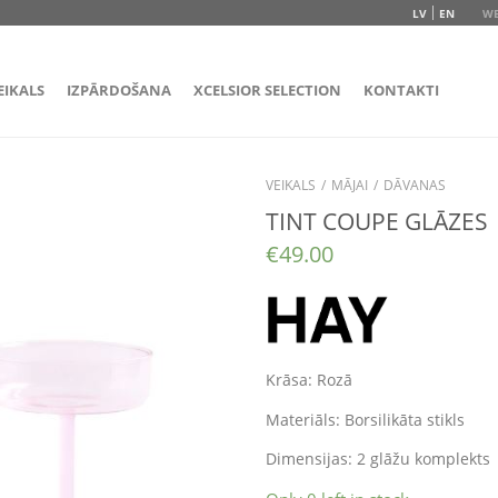
LV
EN
WE
EIKALS
IZPĀRDOŠANA
XCELSIOR SELECTION
KONTAKTI
VEIKALS
/
MĀJAI
/
DĀVANAS
TINT COUPE GLĀZES
€
49.00
Krāsa: Rozā
Materiāls: Borsilikāta stikls
Dimensijas: 2 glāžu komplekts