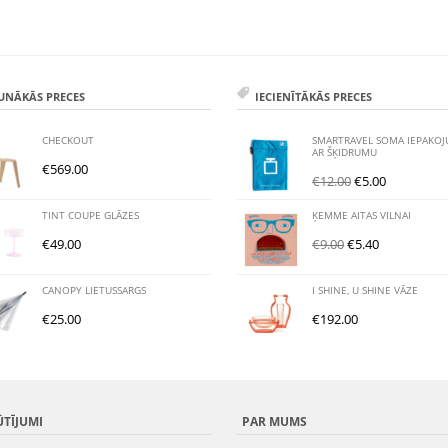
UNĀKĀS PRECES
IECIENĪTĀKĀS PRECES
CHECKOUT
SMARTRAVEL SOMA IEPAKO
AR ŠĶIDRUMU
€
569.00
€
12.00
€
5.00
TINT COUPE GLĀZES
ĶEMME AITAS VILNAI
€
49.00
€
9.00
€
5.40
CANOPY LIETUSSARGS
I SHINE, U SHINE VĀZE
€
25.00
€
192.00
ŪTĪJUMI
PAR MUMS