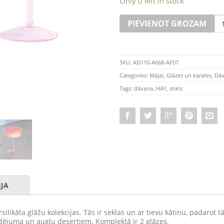
Only 0 left in stock
Qu
PIEVIENOT GROZAM
SKU:
AD110-A668-AF07
Categories:
Mājai
,
Glāzes un karafes
,
Dāv
Tags:
dāvana
,
HAY
,
stikls
JA
silikāta glāžu kolekcijas. Tās ir seklas un ar tievu kātiņu, padarot
ldējuma un augļu desertiem. Komplektā ir 2 glāzes.