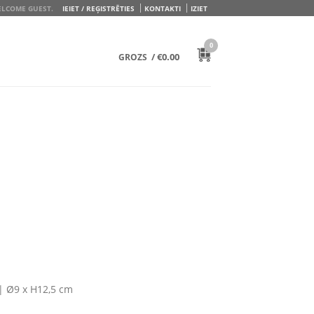
LCOME GUEST.
IEIET / REĢISTRĒTIES
KONTAKTI
IZIET
0
/
€
0.00
GROZS
 |
Ø9 x H12,5 cm