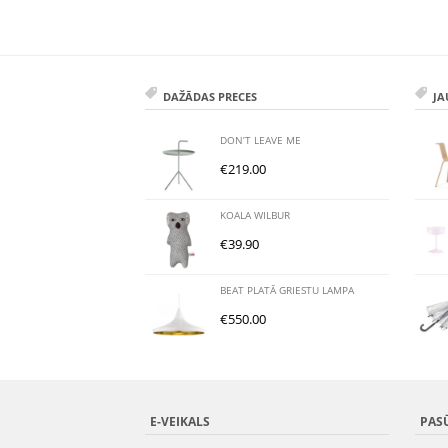
DAŽĀDAS PRECES
JA
DON’T LEAVE ME
€
219.00
KOALA WILBUR
€
39.90
BEAT PLATĀ GRIESTU LAMPA
€
550.00
E-VEIKALS
PAS