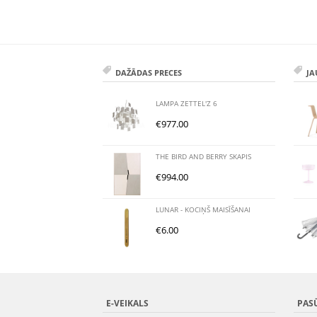
DAŽĀDAS PRECES
JA
LAMPA ZETTEL'Z 6
€
977.00
THE BIRD AND BERRY SKAPIS
€
994.00
LUNAR - KOCIŅŠ MAISĪŠANAI
€
6.00
E-VEIKALS
PAS