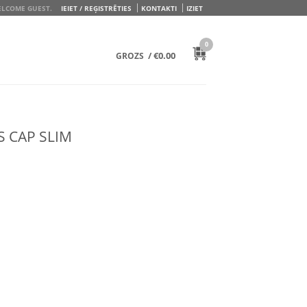
LCOME GUEST.
IEIET / REĢISTRĒTIES
KONTAKTI
IZIET
0
/
€
0.00
GROZS
S CAP SLIM