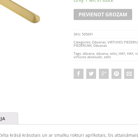
Only 1 left in stock
PIEVIENOT GROZAM
SKU:
505691
Categories:
Dāvanas
,
VIRTUVES PIEDERU
PIEDERUMI
,
Dāvanas
Tags:
dāvana
,
dāvana
,
zelts
,
HAY
,
HAY
,
v
virtuves aksesuāri
,
zelts
JA
lta krāsā krāsotais un ar smalku rokturi aprīkotais, šis attaisāmai