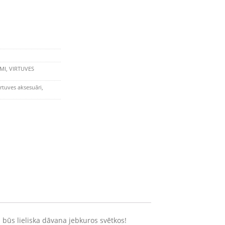
MI
,
VIRTUVES
irtuves aksesuāri
,
s būs lieliska dāvana jebkuros svētkos!