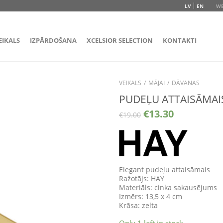
LV
EN
WE
EIKALS
IZPĀRDOŠANA
XCELSIOR SELECTION
KONTAKTI
VEIKALS
/
MĀJAI
/
DĀVANAS
PUDEĻU ATTAISĀMAI
€
13.30
€
19.00
Elegant pudeļu attaisāmais
Ražotājs: HAY
Materiāls: cinka sakausējums
Izmērs: 13,5 x 4 cm
Krāsa: zelta