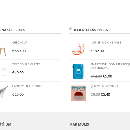
UNĀKĀS PRECES
IECIENĪTĀKĀS PRECES
CHECKOUT
I SHINE, U SHINE VĀZE
€
569.00
€
192.00
TINT COUPE GLĀZES
SMARTRAVEL SOMA IEPAKO
AR ŠĶIDRUMU
€
49.00
€
12.00
€
5.00
CANOPY LIETUSSARGS
ĶEMME AITAS VILNAI
€
25.00
€
9.00
€
5.40
ŪTĪJUMI
PAR MUMS