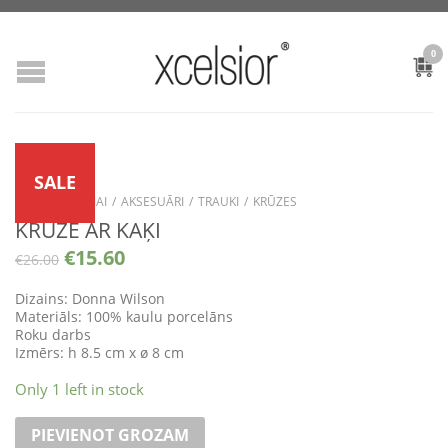
0
SALE
VEIKALS
/
MĀJAI
/
AKSESUĀRI
/
TRAUKI
/
KRŪZES
KRŪZE AR KAĶI
€
15.60
€
26.00
Dizains: Donna Wilson
Materiāls: 100% kaulu porcelāns
Roku darbs
Izmērs: h 8.5 cm x ø 8 cm
Only 1 left in stock
PIEVIENOT GROZAM