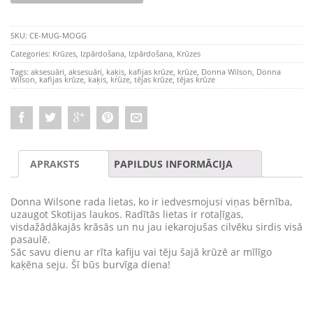
SKU:
CE-MUG-MOGG
Categories:
Krūzes
,
Izpārdošana
,
Izpārdošana
,
Krūzes
Tags:
aksesuāri
,
aksesuāri
,
kaķis
,
kafijas krūze
,
krūze
,
Donna Wilson
,
Donna
Wilson
,
kafijas krūze
,
kaķis
,
krūze
,
tējas krūze
,
tējas krūze
APRAKSTS
PAPILDUS INFORMĀCIJA
Donna Wilsone rada lietas, ko ir iedvesmojusi viņas bērnība,
uzaugot Skotijas laukos. Radītās lietas ir rotaļīgas,
visdažādākajās krāsās un nu jau iekarojušas cilvēku sirdis visā
pasaulē.
Sāc savu dienu ar rīta kafiju vai tēju šajā krūzē ar mīlīgo
kaķēna seju. Šī būs burvīga diena!