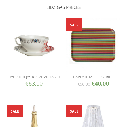
LĪDZĪGAS PRECES
SALE
HYBRID TĒJAS KRŪZE AR TASĪTI
PAPLĀTE MILLERSTRIPE
€
63.00
€
40.00
€
56.00
SALE
SALE