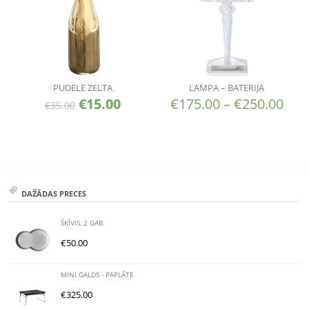
PUDELE ZELTA
LAMPA – BATERIJA
€
15.00
€
175.00
–
€
250.00
€
35.00
DAŽĀDAS PRECES
ŠĶĪVIS, 2 GAB.
€
50.00
MINI GALDS - PAPLĀTE
€
325.00