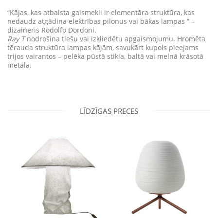
“Kājas, kas atbalsta gaismekli ir elementāra struktūra, kas
nedaudz atgādina elektrības pilonus vai bākas lampas ” –
dizaineris Rodolfo Dordoni.
Ray T
nodrošina tiešu vai izkliedētu apgaismojumu. Hromēta
tērauda struktūra lampas kājām, savukārt kupols pieejams
trijos vairantos – pelēka pūstā stikla, baltā vai melnā krāsotā
metālā.
LĪDZĪGAS PRECES