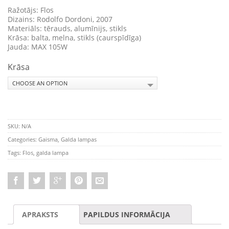
Ražotājs: Flos
Dizains: Rodolfo Dordoni, 2007
Materiāls: tērauds, alumīnijs, stikls
Krāsa: balta, melna, stikls (caurspīdīga)
Jauda: MAX 105W
Krāsa
SKU:
N/A
Categories:
Gaisma
,
Galda lampas
Tags:
Flos
,
galda lampa
APRAKSTS
PAPILDUS INFORMĀCIJA