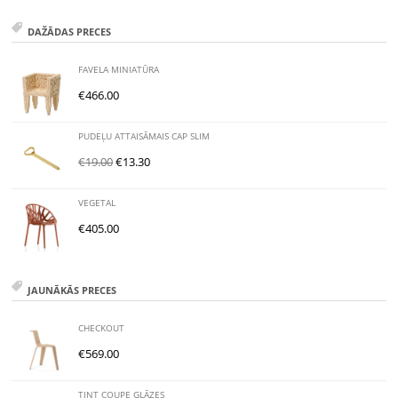
DAŽĀDAS PRECES
FAVELA MINIATŪRA
€
466.00
PUDEĻU ATTAISĀMAIS CAP SLIM
€
19.00
€
13.30
VEGETAL
€
405.00
JAUNĀKĀS PRECES
CHECKOUT
€
569.00
TINT COUPE GLĀZES