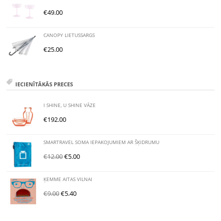
€
49.00
CANOPY LIETUSSARGS
€
25.00
IECIENĪTĀKĀS PRECES
I SHINE, U SHINE VĀZE
€
192.00
SMARTRAVEL SOMA IEPAKOJUMIEM AR ŠĶIDRUMU
€
12.00
€
5.00
ĶEMME AITAS VILNAI
€
9.00
€
5.40