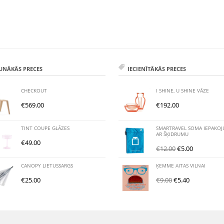
UNĀKĀS PRECES
IECIENĪTĀKĀS PRECES
CHECKOUT
I SHINE, U SHINE VĀZE
€
569.00
€
192.00
TINT COUPE GLĀZES
SMARTRAVEL SOMA IEPAKO
AR ŠĶIDRUMU
€
49.00
€
12.00
€
5.00
CANOPY LIETUSSARGS
ĶEMME AITAS VILNAI
€
25.00
€
9.00
€
5.40