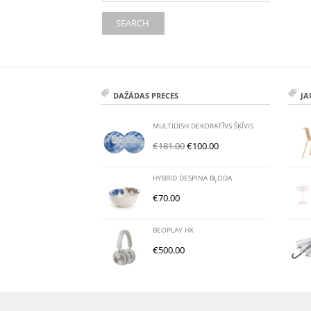
SEARCH
DAŽĀDAS PRECES
JA
MULTIDISH DEKORATĪVS ŠĶĪVIS
€
181.00
€
100.00
HYBRID DESPINA BĻODA
€
70.00
BEOPLAY HX
€
500.00