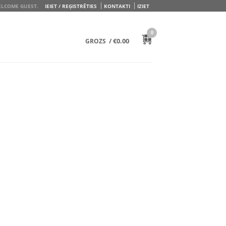
LCOME GUEST.
IEIET / REĢISTRĒTIES
KONTAKTI
IZIET
0
/
€
0.00
GROZS